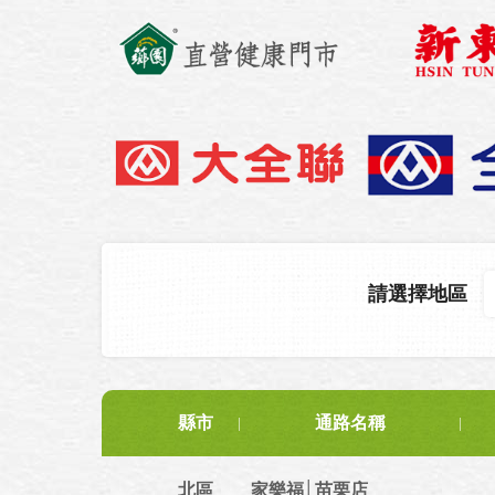
請選擇地區
縣市
通路名稱
北區
家樂福│苗栗店