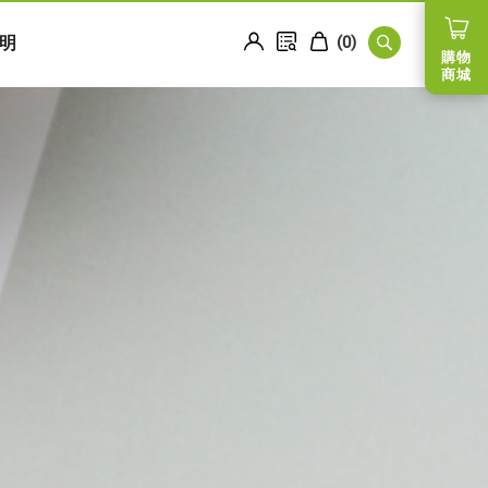
明
(
0
)
購物
商城