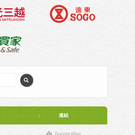
連結
Google Map