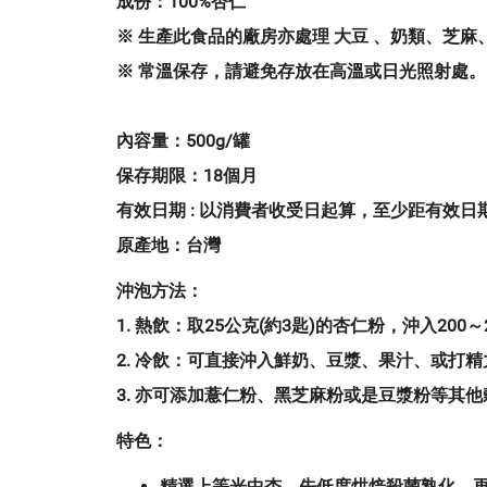
成份：
成份：
100%杏仁
100%甜杏仁
※ 生產此食品的廠房亦處理 大豆 、奶類、芝
※ 常溫保存，請避免存放在高溫或日光照射處
內容量：
500g/罐
保存期限：
18個月
有效日期
:
以消費者收受日起算，至少距有效日期前
原產地：
台灣
沖泡方法：
1. 熱飲：取25公克(約3匙)的杏仁粉，沖入200
2. 冷飲：可直接沖入鮮奶、豆漿、果汁、或打
3. 亦可添加薏仁粉、黑芝麻粉或是豆漿粉等其
特色：
精選上等光中杏，先低度烘焙殺菌熟化，再研