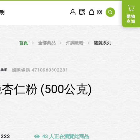
明
(
0
)
購物
商城
首頁
全部商品
沖調穀粉
罐裝系列
國際條碼 4710960302231
杏仁粉 (500公克)
0223
43 人正在瀏覽此商品