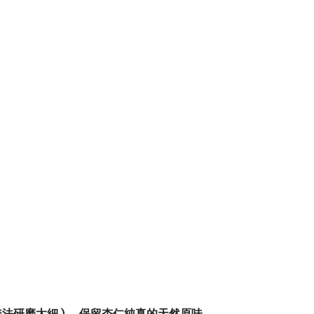
法研磨太細 ) ，保留杏仁純真的天然原味。