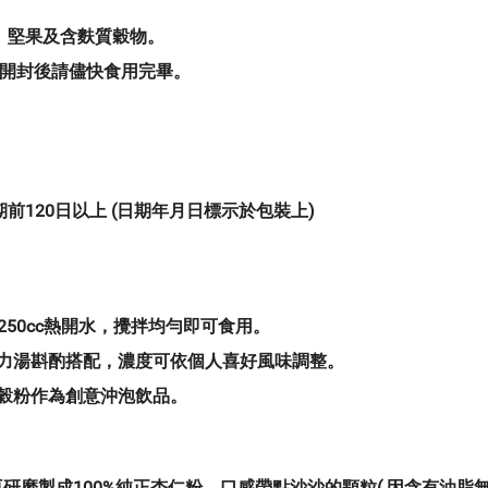
麻、堅果及含麩質穀物。
。開封後請儘快食用完畢。
120日以上 (日期年月日標示於包裝上)
～250cc熱開水，攪拌均勻即可食用。
精力湯斟酌搭配，濃度可依個人喜好風味調整。
他穀粉作為創意沖泡飲品。
磨製成100%純正杏仁粉，口感帶點沙沙的顆粒( 因含有油脂無