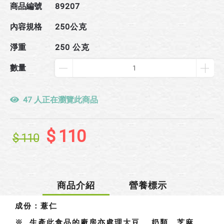
商品編號
89207
內容規格
250公克
淨重
250 公克
數量
47 人正在瀏覽此商品
$ 110
$ 110
商品介紹
營養標示
成份：薏仁
成份：
※ 生產此食品的廠房亦處理大豆 、奶類、芝麻、