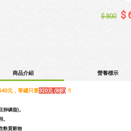
$ 
$ 800
商品介紹
營養標示
豆卵磷脂)
640元，單罐只要
320元 (8折)
!!
豆卵磷脂)。
用。
含麩質穀物