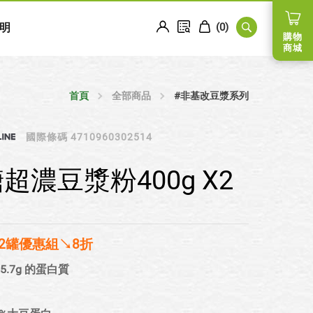
明
(
0
)
購物
商城
首頁
全部商品
#非基改豆漿系列
國際條碼 4710960302514
超濃豆漿粉400g X2
 2罐優惠組↘8折
5.7g 的蛋白質
。