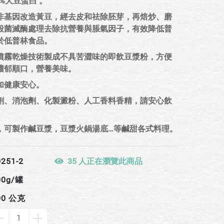
0%大豆蛋白 。
非基因改造黃豆，經去皮和祛除胚芽，再焙炒、磨
殺菌滅酶處理去除抗營養與脹氣因子，有效降低普
於低普林食品。
噴霧乾燥技術製成不具苦澀味的即飲豆漿粉，方便
濃郁順口，營養美味。
加健康安心。
劑、消泡劑、化製澱粉、人工香料香精，請安心飲
，可製作鹹豆漿，豆漿火鍋湯底…等鹹甜各式料理。
0251-2
35 人正在瀏覽此商品
00g/罐
00 公克