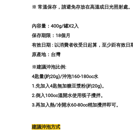
※ 常溫保存，請避免存放在高溫或日光照射處
內容量：
400g/罐X2入
保存期限：
18個月
有效日期
:
以消費者收受日起算，至少距有效日期前
原產地：
台灣
※建議沖泡比例:
4匙量(約20g)/沖泡160-180cc水
1.先加入4匙無加糖豆漿粉(約20g)。
2.倒入100cc溫開水使用筷子攪拌。
3.再加入熱/冷開水60-80cc稍加攪拌即可。
建議沖泡方式