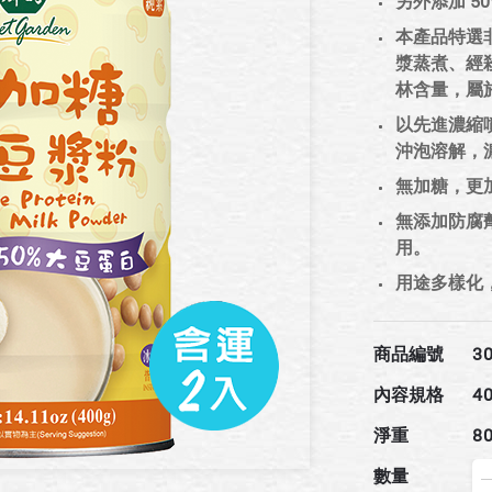
另外添加 5
本產品特選
漿蒸煮、經
林含量，屬
以先進濃縮
沖泡溶解，
無加糖，更
無添加防腐
用。
用途多樣化
商品編號
3
內容規格
4
淨重
8
數量