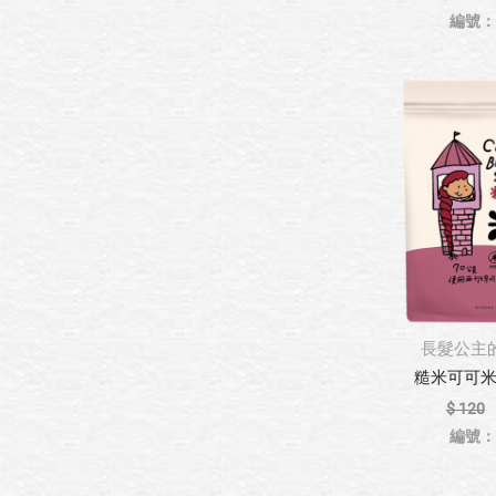
編號：8
長髮公主
糙米可可米果 
$ 120
編號：8