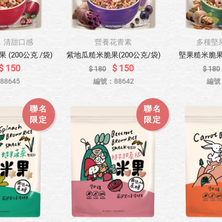
，清甜口感
營養花青素
多種堅
(200公克 /袋)
紫地瓜糙米脆果(200公克/袋)
堅果糙米脆果 (
$ 150
$ 150
$ 180
$ 180
8645
編號：88642
編號
聯名
聯名
限定
限定