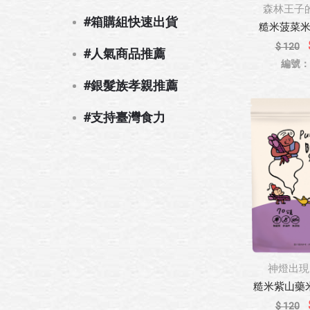
森林王子
#箱購組快速出貨
糙米菠菜米果 
$ 120
#人氣商品推薦
編號：8
#銀髮族孝親推薦
#支持臺灣食力
神燈出現
糙米紫山藥米果
$ 120