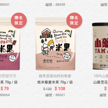
8651
編號：88658
編號
聯名
聯名
限定
限定
的苦甜可可
糖果屋最純粹的黎麥
100%
70g / 袋
糙米藜麥米果 70g / 袋
山藥雪花片
$ 79
$ 108
$
$ 120
8664
編號：88661
編號：