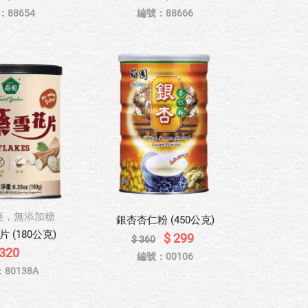
：88654
編號：88666
山藥，無添加糖
銀杏杏仁粉 (450公克)
 (180公克)
$ 299
$ 360
 320
編號：00106
80138A