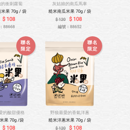
跑的衝刺蘿蔔
灰姑娘的南瓜馬車
果 70g / 袋
糙米南瓜米果 70g / 袋
$ 108
$ 108
$ 120
：88668
編號：88652
聯名
聯名
限定
限定
愛的酸甜優格
野狼最愛的香氣洋蔥
果 70g /袋
糙米洋蔥米果 70g / 袋
$ 108
$ 108
$ 120