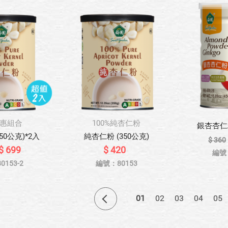
惠組合
100%純杏仁粉
銀杏杏仁粉
50公克)*2入
純杏仁粉 (350公克)
$ 360
$ 699
$ 420
編號
153-2
編號：80153
01
02
03
04
05