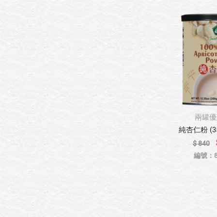
兩罐優
純杏仁粉 (3
$ 840
編號：80