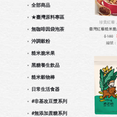
全部商品
★臺灣原料專區
珍貴紅藜
無咖啡因袋泡茶
臺灣紅藜糙米脆果 
$ 180
沖調穀粉
編號：8
糙米脆米果
黑糖養生飲品
糙米穀物棒
日常生活食器
#非基改豆漿系列
#無添加蔗糖系列