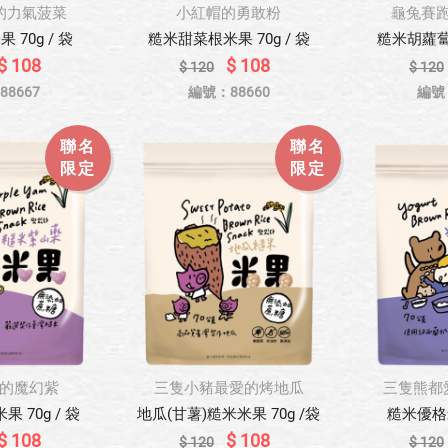
的力氣菠菜
小紅帽的勇敢粉
龜兔賽
70g / 袋
糙米甜菜根米果 70g / 袋
糙米胡蘿蔔米
$ 108
$ 108
$ 120
$ 120
8667
編號：88660
編號
聯名
聯名
限定
限定
的魔幻紫
三隻小豬最愛的烤地瓜
三隻熊都
 70g / 袋
地瓜(甘薯)糙米米果 70g /袋
糙米優格米
$ 108
$ 108
$ 120
$ 120