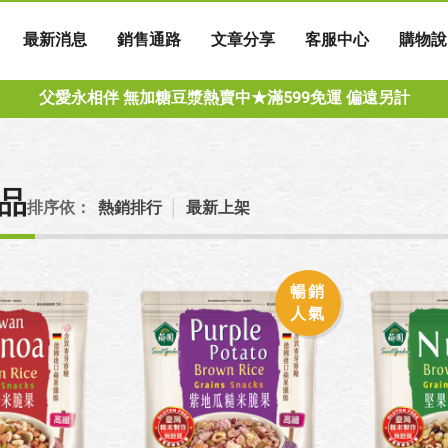
最新消息
銷售通路
文章分享
客服中心
購物說
父愛永相伴 無加糖豆漿熱賣中★滿599免運 偏遠另計
品
排序依：
熱銷排行
│
最新上架
暢銷
人氣