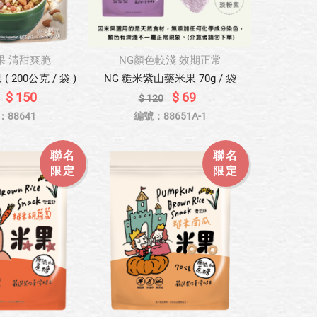
果 清甜爽脆
NG顏色較淺 效期正常
 200公克 / 袋 )
NG 糙米紫山藥米果 70g / 袋
$ 150
$ 69
$ 120
：88641
編號：88651A-1
聯名
聯名
限定
限定