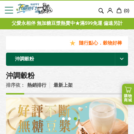
(
)
0
父愛永相伴 無加糖豆漿熱賣中★滿599免運 偏遠另計
首頁
全部商品
沖調穀粉
隨行點心．穀物好棒
✚
沖調穀粉
沖調穀粉
排序依：
熱銷排行
│
最新上架
購物
商城