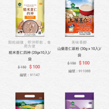
顆粒細微，即沖即飲，食
美味香醇
用方便
山藥薏仁穀粉 (30g x 10入)/
糙米薏仁四神 (20gx10入)/
袋
袋
$ 100
$ 150
$ 100
$ 150
編號：91108B
編號：91147