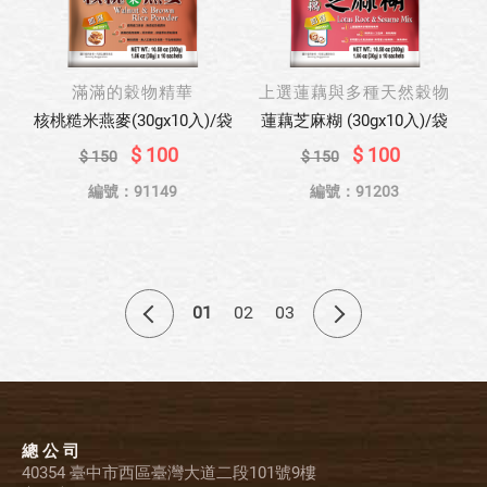
滿滿的穀物精華
上選蓮藕與多種天然穀物
核桃糙米燕麥(30gx10入)/袋
蓮藕芝麻糊 (30gx10入)/袋
$ 100
$ 100
$ 150
$ 150
編號：91149
編號：91203
01
02
03
總 公 司
40354 臺中市西區臺灣大道二段101號9樓