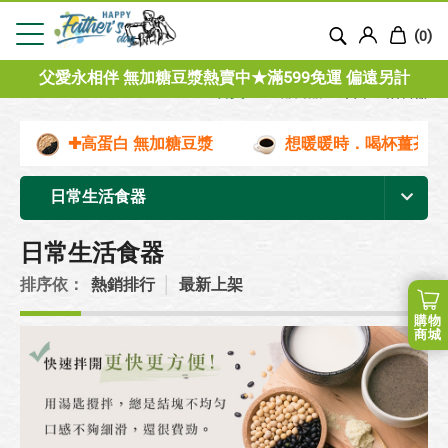
(
)
0
父愛永相伴 無加糖豆漿熱賣中★滿599免運 偏遠另計
首頁
全部商品
日常生活食器
✚高蛋白 無加糖豆漿
想暖暖時．喝杯薑茶
日常生活食器
日常生活食器
排序依：
熱銷排行
│
最新上架
購物
商城