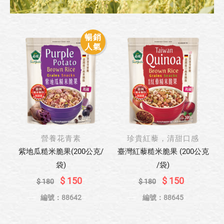
暢銷
人氣
營養花青素
珍貴紅藜，清甜口感
紫地瓜糙米脆果(200公克/
臺灣紅藜糙米脆果 (200公克
袋)
/袋)
$ 150
$ 150
$ 180
$ 180
編號：88642
編號：88645