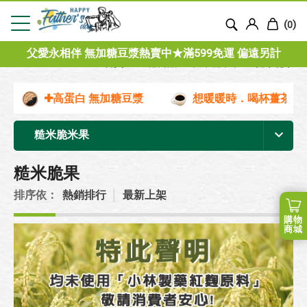
(
)
0
父愛永相伴 無加糖豆漿熱賣中★滿599免運 偏遠另計
首頁
全部商品
糙米脆米果
糙米脆果
✚高蛋白 無加糖豆漿
想暖暖時．喝杯薑茶
糙米脆米果
糙米脆果
排序依：
熱銷排行
│
最新上架
購物
商城