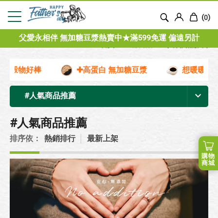
(
)
0
父愛永相伴 無加糖豆漿熱賣中★滿599免運 偏遠另計
首頁
全部商品
#人氣商品推薦
．穀物好棒
✚高蛋白 無加糖豆漿
想暖暖時．
#人氣商品推薦
#人氣商品推薦
排序依：
熱銷排行
│
最新上架
購物
商城