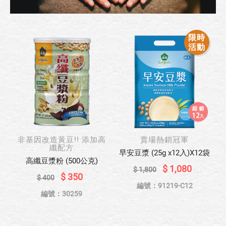
限時
活動
非基因改造黃豆!! 添加高
賣場熱銷冠軍
纖配方
早安豆漿 (25g x12入)X12袋
高纖豆漿粉 (500公克)
$ 1,080
$ 1,800
$ 350
$ 400
編號：91219-C12
編號：30259