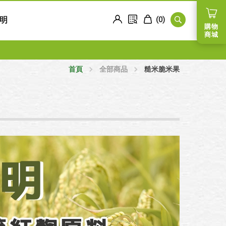
明
(
0
)
購物
商城
首頁
全部商品
糙米脆米果