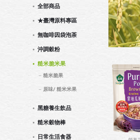
全部商品
★臺灣原料專區
無咖啡因袋泡茶
沖調穀粉
糙米脆米果
糙米脆果
原味/ 糙米米果
黑糖養生飲品
糙米穀物棒
日常生活食器