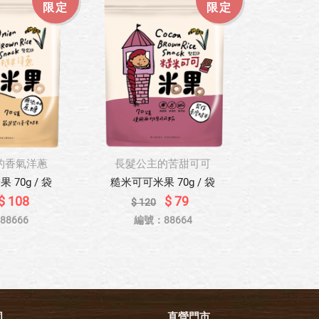
限定
限定
的香氣洋蔥
長髮公主的苦甜可可
70g / 袋
糙米可可米果 70g / 袋
$ 108
$ 79
$ 120
8666
編號：88664
司
直營門市