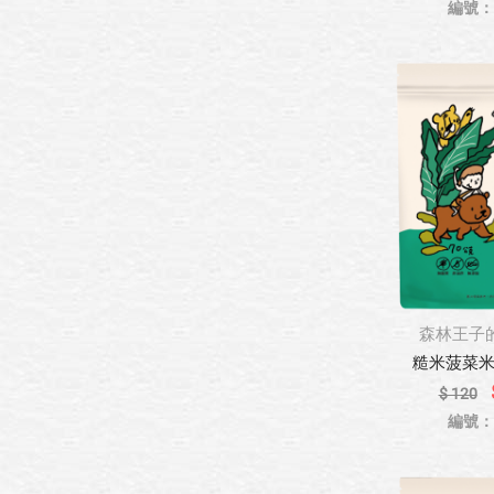
編號：8
森林王子
糙米菠菜米果 
$ 120
編號：8