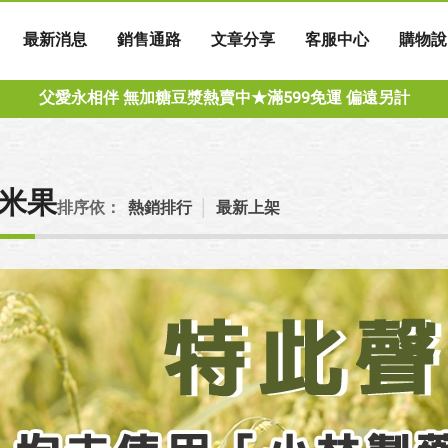
最新消息
銷售通路
文章分享
客服中心
購物說
父愛永相伴 無加糖豆漿熱賣中★滿599免運 偏遠另計
米果
排序依：
熱銷排行
│
最新上架