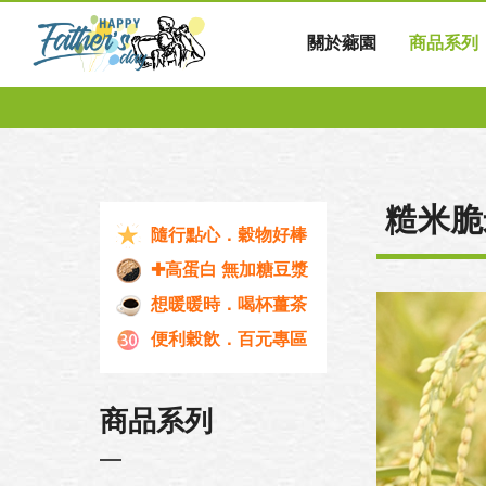
關於薌園
商品系列
糙米脆
隨行點心．穀物好棒
✚高蛋白 無加糖豆漿
想暖暖時．喝杯薑茶
便利穀飲．百元專區
商品系列