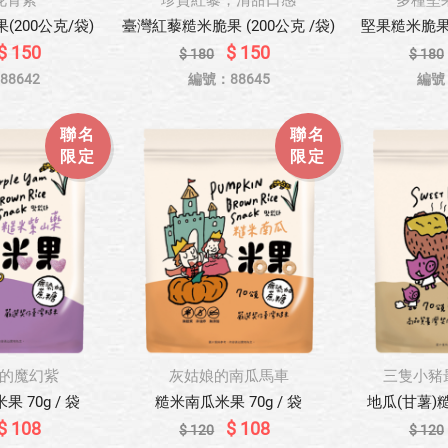
花青素
珍貴紅藜，清甜口感
多種堅
200公克/袋)
臺灣紅藜糙米脆果 (200公克 /袋)
堅果糙米脆果 (
$ 150
$ 150
$ 180
$ 180
8642
編號：88645
編號
聯名
聯名
限定
限定
的魔幻紫
灰姑娘的南瓜馬車
三隻小豬
 70g / 袋
糙米南瓜米果 70g / 袋
地瓜(甘薯)糙
$ 108
$ 108
$ 120
$ 120