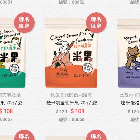
8651
編號：88652
編號
聯名
聯名
限定
限定
的力氣菠菜
龜兔賽跑的衝刺蘿蔔
三隻熊都
70g / 袋
糙米胡蘿蔔米果 70g / 袋
糙米優格米
$ 108
$ 108
$ 120
$ 120
8667
編號：88668
編號
聯名
聯名