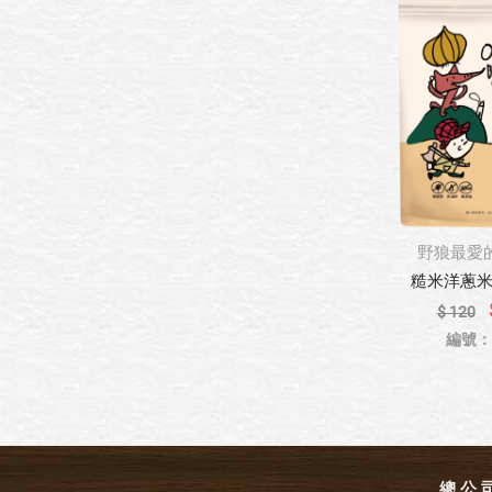
野狼最愛
糙米洋蔥米果 
$ 120
編號：8
總 公 