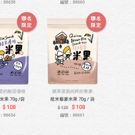
：88658
編號：88660
聯名
聯名
限定
限定
愛的酸甜優格
糖果屋最純粹的黎麥
果 70g /袋
糙米藜麥米果 70g / 袋
$ 108
$ 108
$ 120
：88654
編號：88661