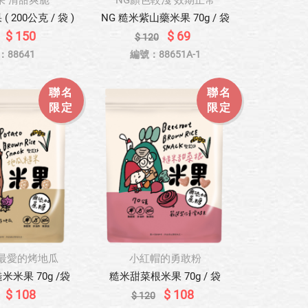
果 清甜爽脆
NG顏色較淺 效期正常
 200公克 / 袋 )
NG 糙米紫山藥米果 70g / 袋
$ 150
$ 69
$ 120
：88641
編號：88651A-1
聯名
聯名
限定
限定
最愛的烤地瓜
小紅帽的勇敢粉
米米果 70g /袋
糙米甜菜根米果 70g / 袋
$ 108
$ 108
$ 120