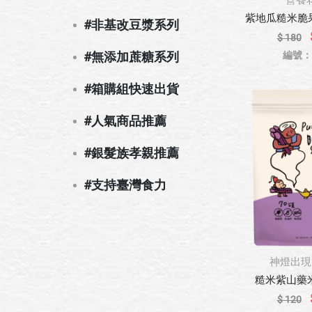
營養
紫地瓜糙米脆果(
#非基改豆漿系列
$ 180
#無添加蔗糖系列
編號：8
#箱購組快速出貨
#人氣商品推薦
#銀髮族孝親推薦
#支持臺灣食力
神燈出現
糙米紫山藥米果
$ 120