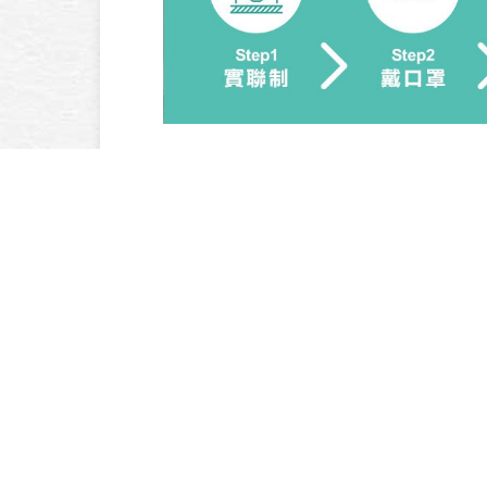
PREV
│報章雜誌│中時電子報報導