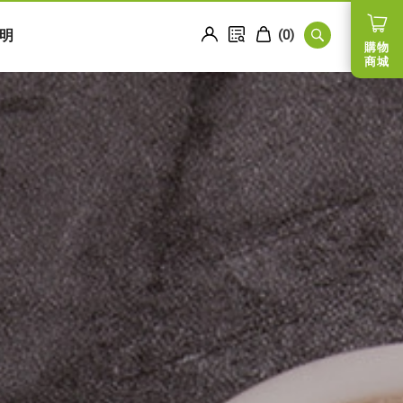
明
(
0
)
購物
商城