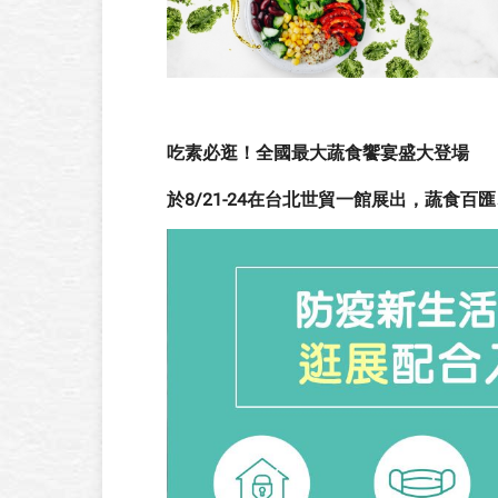
吃素必逛！全國最大蔬食饗宴盛大登場
於8/21-24在台北世貿一館展出，蔬