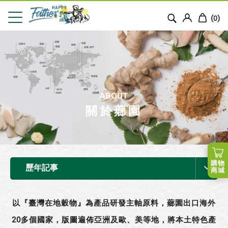
(
)
0
ABOUT
關於薌園
購物
歷年記事
商城
以『臺灣在地穀物』為產品研發主軸原料，薌園出口海外
20多個國家，版圖遍佈亞洲及歐、美等地，將本土特色產