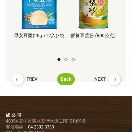
早安豆漿(25g x12入)/袋
營養豆漿粉 (500公克)
堅果
PREV
Back
NEXT
總 公 司
40354 臺中市西區臺灣大道二段101號9樓
客服專線：
04-2302-3333