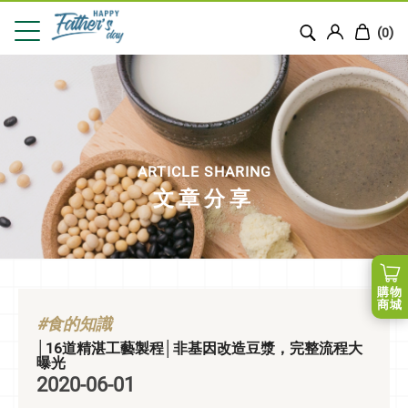
(
)
0
ARTICLE SHARING
文章分享
購物
商城
#食的知識
│16道精湛工藝製程│非基因改造豆漿，完整流程大
曝光
2020-06-01